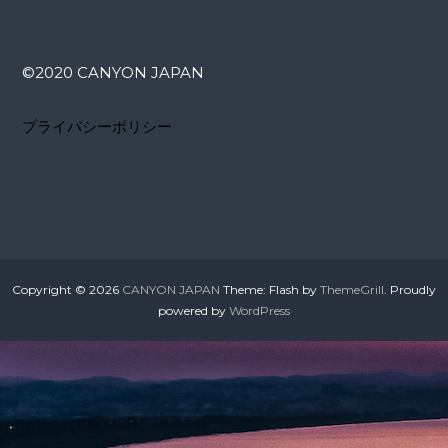
ナ
ビ
©️2020 CANYON JAPAN
ゲ
プライバシーポリシー
ー
シ
ョ
ン
Copyright © 2026
CANYON JAPAN
Theme: Flash by
ThemeGrill
. Proudly
powered by
WordPress