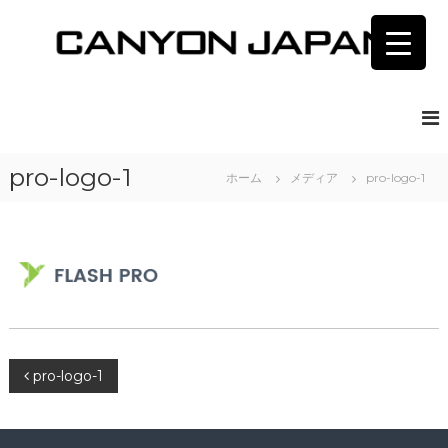
コ
ン
テ
ン
C
湘
南
ツ
A
茅
へ
N
ヶ
ス
Y
崎
キ
キ
O
pro-logo-1
ッ
ホーム
メディア
pro-logo-1
ャ
N
プ
ニ
J
オ
ン
A
ジ
P
ャ
A
パ
ン
N
投
pro-logo-1
稿