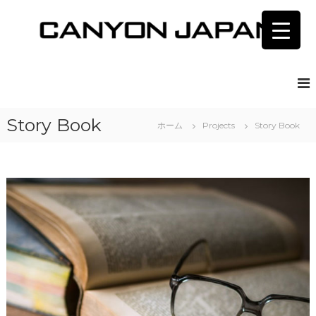
コ
ン
テ
ン
C
湘
南
ツ
A
茅
へ
N
ヶ
ス
Y
崎
キ
キ
O
Story Book
ッ
ホーム
Projects
Story Book
ャ
N
プ
ニ
J
オ
ン
A
ジ
P
ャ
A
パ
ン
N