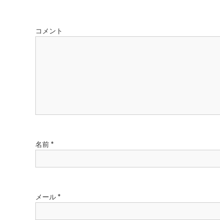
ビ
ゲ
コメント
ー
シ
ョ
ン
名前
*
メール
*