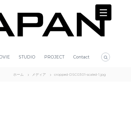
OVIE
STUDIO
PROJECT
Contact
ホーム
メディア
cropped-DSC0301-scaled-1.jpg