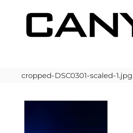
コ
ン
テ
ン
ツ
へ
ス
キ
C
湘
ッ
A
南
プ
茅
N
ヶ
Y
cropped-DSC0301-scaled-1.jpg
崎
O
キ
N
ャ
J
ニ
A
オ
P
ン
ジ
A
ャ
N
パ
ン