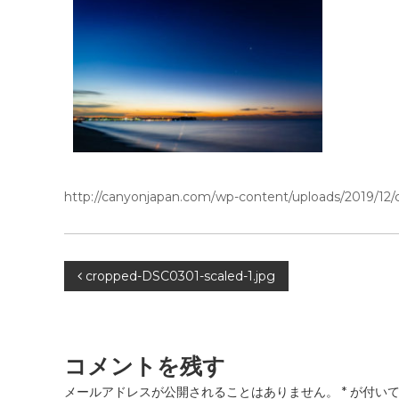
http://canyonjapan.com/wp-content/uploads/2019/12/
投
cropped-DSC0301-scaled-1.jpg
稿
ナ
コメントを残す
メールアドレスが公開されることはありません。
*
が付いて