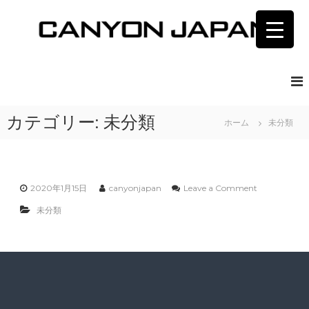
コ
ン
テ
ン
C
湘
南
ツ
A
茅
へ
N
ヶ
ス
Y
崎
キ
キ
O
カテゴリー:
未分類
ッ
ホーム
未分類
ャ
N
プ
ニ
J
オ
ン
A
ジ
P
ャ
o
2020年1月15日
canyonjapan
Leave a Comment
A
パ
n
未分類
ン
N